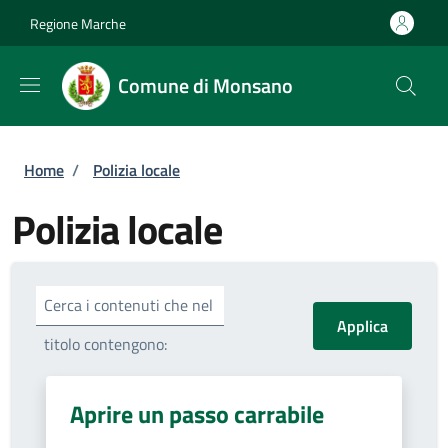
Salta al contenuto principale
Skip to footer content
Regione Marche
Comune di Monsano
Briciole di pane
Home
/
Polizia locale
Polizia locale
Cerca i contenuti che nel
titolo contengono:
Aprire un passo carrabile