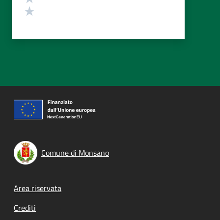
Valuta 1 stelle su 5
Comune di Monsano
Footer menu
Area riservata
Crediti