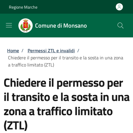
Salta al contenuto principale
Skip to footer content
Regione Marche
Comune di Monsano
Briciole di pane
Home
/
Permessi ZTL e invalidi
/
Chiedere il permesso per il transito e la sosta in una zona
a traffico limitato (ZTL)
Chiedere il permesso per
il transito e la sosta in una
zona a traffico limitato
(ZTL)