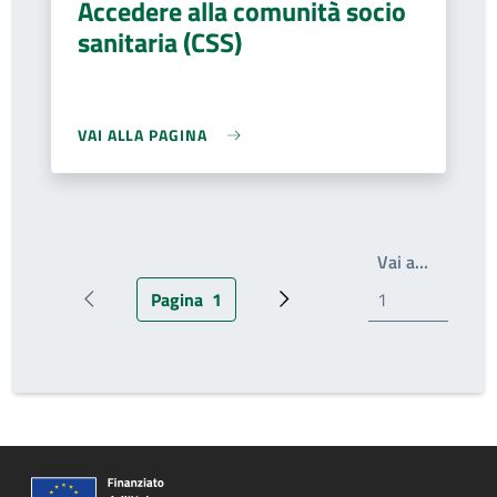
Accedere alla comunità socio
sanitaria (CSS)
VAI ALLA PAGINA
Scrivi il
Vai a…
Pagina
1
Pagina precedente
Pagina attuale
Pagina successiva