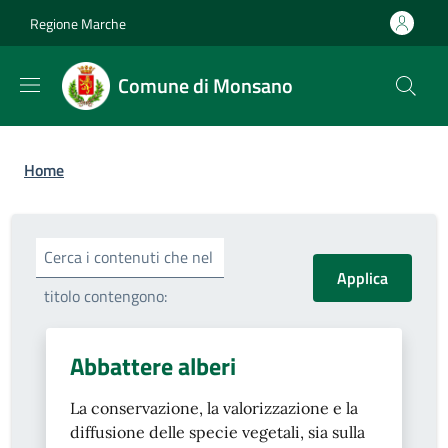
Salta al contenuto principale
Skip to footer content
Regione Marche
Comune di Monsano
Briciole di pane
Home
Cerca i contenuti che nel
titolo contengono:
Abbattere alberi
La conservazione, la valorizzazione e la
diffusione delle specie vegetali, sia sulla