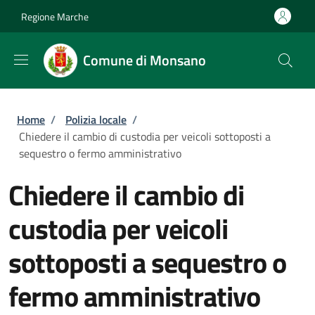
Salta al contenuto principale
Skip to footer content
Regione Marche
Comune di Monsano
Briciole di pane
Home
/
Polizia locale
/
Chiedere il cambio di custodia per veicoli sottoposti a
sequestro o fermo amministrativo
Chiedere il cambio di
custodia per veicoli
sottoposti a sequestro o
fermo amministrativo