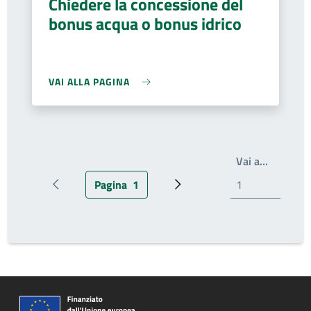
Chiedere la concessione del
bonus acqua o bonus idrico
VAI ALLA PAGINA
Scrivi il
Vai a…
Pagina
1
Pagina precedente
Pagina attuale
Pagina successiva