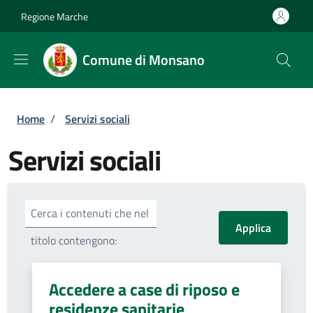
Salta al contenuto principale
Skip to footer content
Regione Marche
Comune di Monsano
Briciole di pane
Home
/
Servizi sociali
Servizi sociali
Cerca i contenuti che nel
titolo contengono:
Accedere a case di riposo e
residenze sanitarie