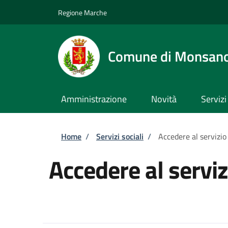
Salta al contenuto principale
Skip to footer content
Regione Marche
Comune di Monsan
Amministrazione
Novità
Servizi
Briciole di pane
Home
/
Servizi sociali
/
Accedere al servizio
Accedere al serviz