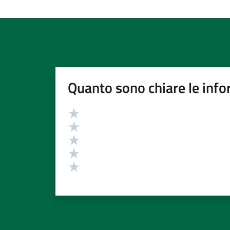
Quanto sono chiare le info
Valutazione
Valuta 5 stelle su 5
Valuta 4 stelle su 5
Valuta 3 stelle su 5
Valuta 2 stelle su 5
Valuta 1 stelle su 5