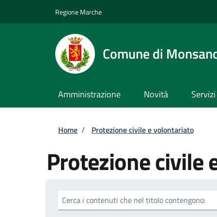
Salta al contenuto principale
Skip to footer content
Regione Marche
Comune di Monsan
Amministrazione
Novità
Servizi
Briciole di pane
Home
/
Protezione civile e volontariato
Protezione civile 
Cerca i contenuti che nel titolo contengono: