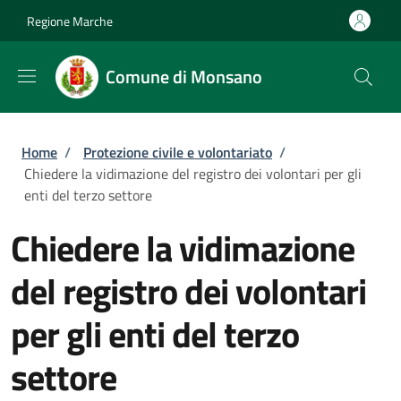
Salta al contenuto principale
Skip to footer content
Regione Marche
Comune di Monsano
Briciole di pane
Home
/
Protezione civile e volontariato
/
Chiedere la vidimazione del registro dei volontari per gli
enti del terzo settore
Chiedere la vidimazione
del registro dei volontari
per gli enti del terzo
settore