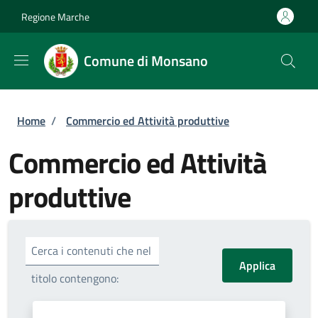
Salta al contenuto principale
Skip to footer content
Regione Marche
Comune di Monsano
Briciole di pane
Home
/
Commercio ed Attività produttive
Commercio ed Attività
produttive
Cerca i contenuti che nel
titolo contengono: