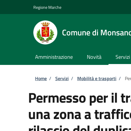
Salta al contenuto principale
Skip to footer content
Regione Marche
Comune di Monsan
Amministrazione
Novità
Servizi
Briciole di pane
Home
/
Servizi
/
Mobilità e trasporti
/
Per
Permesso per il tr
una zona a traffic
rilascio del dupli