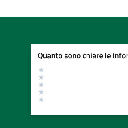
Quanto sono chiare le info
Valutazione
Valuta 5 stelle su 5
Valuta 4 stelle su 5
Valuta 3 stelle su 5
Valuta 2 stelle su 5
Valuta 1 stelle su 5