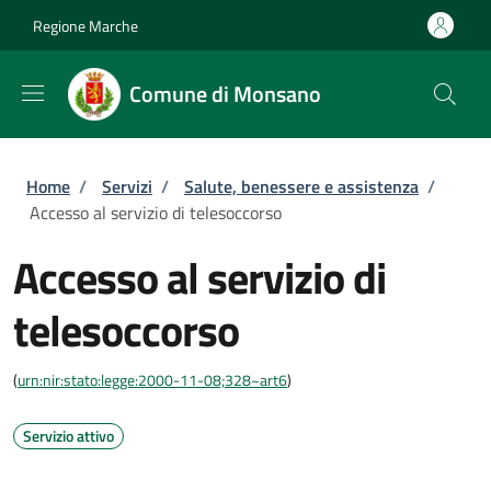
Salta al contenuto principale
Skip to footer content
Regione Marche
Comune di Monsano
Briciole di pane
Home
/
Servizi
/
Salute, benessere e assistenza
/
Accesso al servizio di telesoccorso
Accesso al servizio di
telesoccorso
(
urn:nir:stato:legge:2000-11-08;328~art6
)
Servizio attivo