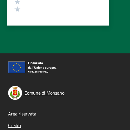
Valuta 2 stelle su 5
Valuta 1 stelle su 5
Comune di Monsano
Footer menu
Area riservata
Crediti