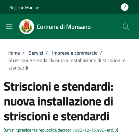
Salta al contenuto principale
Skip to footer content
Regione Marche
Comune di Monsano
Briciole di pane
Home
/
Servizi
/
Imprese e commercio
/
Striscioni e stendardi: nuova installazione di striscioni e
stendardi
Striscioni e stendardi:
nuova installazione di
striscioni e stendardi
(
urn:nir:presidente.repubblica:decreto:1992-12-16;495~art53
)