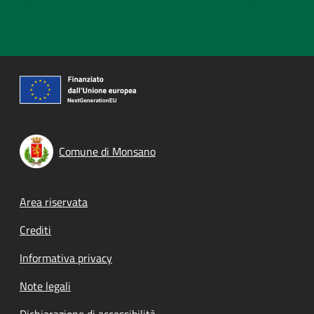
Comune di Monsano
Footer menu
Area riservata
Crediti
Informativa privacy
Note legali
Dichiarazione di accessibilità