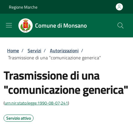
Salta al contenuto principale
Skip to footer content
Regione Marche
Comune di Monsano
Briciole di pane
Home
/
Servizi
/
Autorizzazioni
/
Trasmissione di una "comunicazione generica"
Trasmissione di una
"comunicazione generica"
(
urn:nir:stato:legge:1990-08-07;241
)
Servizio attivo