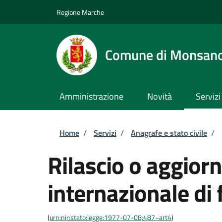
Salta al contenuto principale
Skip to footer content
Regione Marche
Comune di Monsan
Amministrazione
Novità
Servizi
Briciole di pane
Home
/
Servizi
/
Anagrafe e stato civile
/
Rilascio o aggior
internazionale di 
(
urn:nir:stato:legge:1977-07-08;487~art4
)