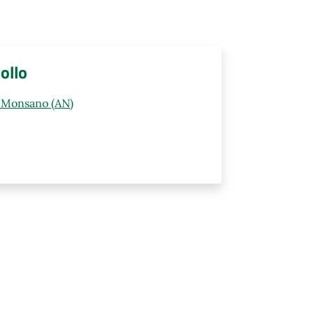
ollo
0 Monsano (AN)