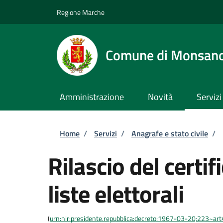
Salta al contenuto principale
Skip to footer content
Regione Marche
Comune di Monsan
Amministrazione
Novità
Servizi
Briciole di pane
Home
/
Servizi
/
Anagrafe e stato civile
/
Rilascio del certif
liste elettorali
(
urn:nir:presidente.repubblica:decreto:1967-03-20;223~art