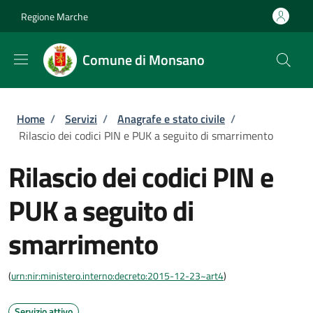
Salta al contenuto principale
Skip to footer content
Regione Marche
Comune di Monsano
Briciole di pane
Home
/
Servizi
/
Anagrafe e stato civile
/
Rilascio dei codici PIN e PUK a seguito di smarrimento
Rilascio dei codici PIN e
PUK a seguito di
smarrimento
(
urn:nir:ministero.interno:decreto:2015-12-23~art4
)
Servizio attivo