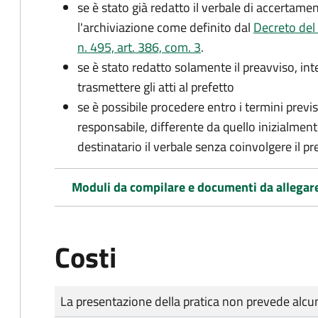
se è stato già redatto il verbale di accertament
l'archiviazione come definito dal
Decreto del
n. 495, art. 386, com. 3
.
se è stato redatto solamente il preavviso, in
trasmettere gli atti al prefetto
se è possibile procedere entro i termini previst
responsabile, differente da quello inizialmente
destinatario il verbale senza coinvolgere il pr
Moduli da compilare e documenti da allegar
Costi
Tipo di pagamento
Importo
La presentazione della pratica non prevede al