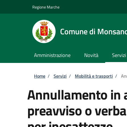
Salta al contenuto principale
Skip to footer content
Regione Marche
Comune di Monsan
Amministrazione
Novità
Servizi
Briciole di pane
Home
/
Servizi
/
Mobilità e trasporti
/
Ann
Annullamento in a
preavviso o verba
per inesattezze