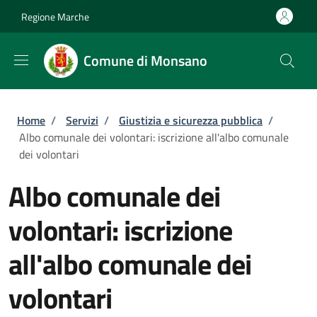
Salta al contenuto principale
Skip to footer content
Regione Marche
Comune di Monsano
Briciole di pane
Home
/
Servizi
/
Giustizia e sicurezza pubblica
/
Albo comunale dei volontari: iscrizione all'albo comunale
dei volontari
Albo comunale dei
volontari: iscrizione
all'albo comunale dei
volontari