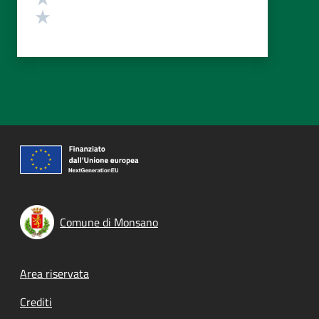
Valuta 1 stelle su 5
Comune di Monsano
Footer menu
Area riservata
Crediti