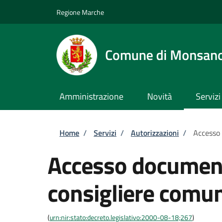
Salta al contenuto principale
Skip to footer content
Regione Marche
Comune di Monsan
Amministrazione
Novità
Servizi
Briciole di pane
Home
/
Servizi
/
Autorizzazioni
/
Accesso
Accesso documen
consigliere comu
(
urn:nir:stato:decreto.legislativo:2000-08-18;267
)