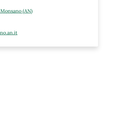
0 Monsano (AN)
o.an.it