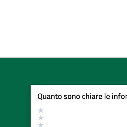
Quanto sono chiare le info
Valutazione
Valuta 5 stelle su 5
Valuta 4 stelle su 5
Valuta 3 stelle su 5