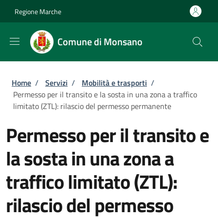
Salta al contenuto principale
Skip to footer content
Regione Marche
Comune di Monsano
Briciole di pane
Home
/
Servizi
/
Mobilità e trasporti
/
Permesso per il transito e la sosta in una zona a traffico
limitato (ZTL): rilascio del permesso permanente
Permesso per il transito e
la sosta in una zona a
traffico limitato (ZTL):
rilascio del permesso