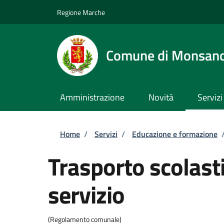
Salta al contenuto principale
Skip to footer content
Regione Marche
Comune di Monsan
Amministrazione
Novità
Servizi
Briciole di pane
Home
/
Servizi
/
Educazione e formazione
Trasporto scolasti
servizio
(Regolamento comunale)