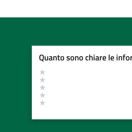
Quanto sono chiare le info
Valutazione
Valuta 5 stelle su 5
Valuta 4 stelle su 5
Valuta 3 stelle su 5
Valuta 2 stelle su 5
Valuta 1 stelle su 5