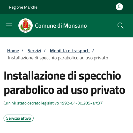
Salta al contenuto principale
Skip to footer content
Regione Marche
Comune di Monsano
Briciole di pane
Home
/
Servizi
/
Mobilità e trasporti
/
Installazione di specchio parabolico ad uso privato
Installazione di specchio
parabolico ad uso privato
(
urn:nir:stato:decreto.legislativo:1992-04-30;285~art37
)
Servizio attivo