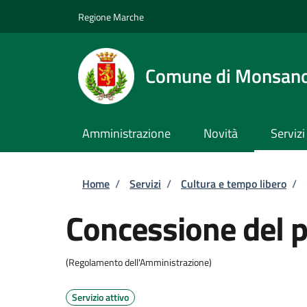
Salta al contenuto principale
Skip to footer content
Regione Marche
Comune di Monsan
Amministrazione
Novità
Servizi
Briciole di pane
Home
/
Servizi
/
Cultura e tempo libero
/
Concessione del p
(Regolamento dell'Amministrazione)
Servizio attivo