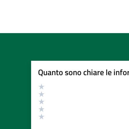
Quanto sono chiare le info
Valutazione
Valuta 5 stelle su 5
Valuta 4 stelle su 5
Valuta 3 stelle su 5
Valuta 2 stelle su 5
Valuta 1 stelle su 5