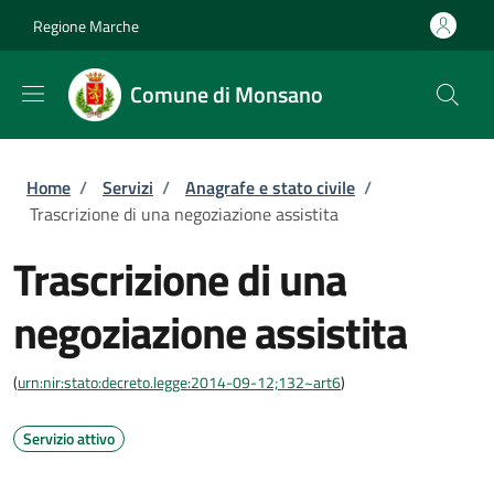
Salta al contenuto principale
Skip to footer content
Regione Marche
Comune di Monsano
Briciole di pane
Home
/
Servizi
/
Anagrafe e stato civile
/
Trascrizione di una negoziazione assistita
Trascrizione di una
negoziazione assistita
(
urn:nir:stato:decreto.legge:2014-09-12;132~art6
)
Servizio attivo