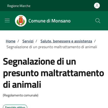
Salta al contenuto principale
Skip to footer content
Regione Marche
Comune di Monsano
Briciole di pane
Home
/
Servizi
/
Salute, benessere e assistenza
/
Segnalazione di un presunto maltrattamento di animali
Segnalazione di un
presunto maltrattamento
di animali
(Regolamento comunale)
Servizio attivo