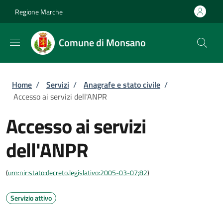
Salta al contenuto principale
Skip to footer content
Regione Marche
Comune di Monsano
Briciole di pane
Home
/
Servizi
/
Anagrafe e stato civile
/
Accesso ai servizi dell'ANPR
Accesso ai servizi
dell'ANPR
(
urn:nir:stato:decreto.legislativo:2005-03-07;82
)
Servizio attivo