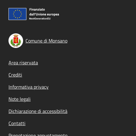
Comune di Monsano
Footer menu
Area riservata
Crediti
Informativa privacy
Note legali
Dichiarazione di accessibilità
Contatti
Prenotazione appuntamento