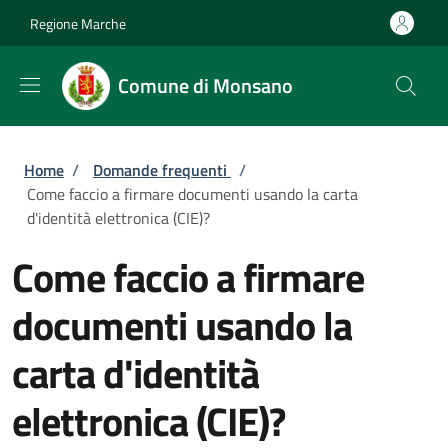
Salta al contenuto principale
Skip to footer content
Regione Marche
Comune di Monsano
Briciole di pane
Home
/
Domande frequenti
/
Come faccio a firmare documenti usando la carta
d'identità elettronica (CIE)?
Come faccio a firmare
documenti usando la
carta d'identità
elettronica (CIE)?