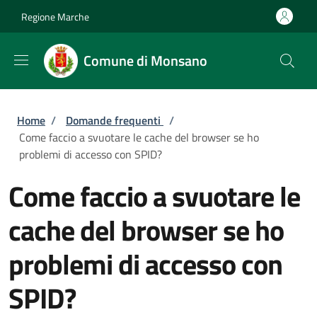
Salta al contenuto principale
Skip to footer content
Regione Marche
Comune di Monsano
Briciole di pane
Home
/
Domande frequenti
/
Come faccio a svuotare le cache del browser se ho
problemi di accesso con SPID?
Come faccio a svuotare le
cache del browser se ho
problemi di accesso con
SPID?