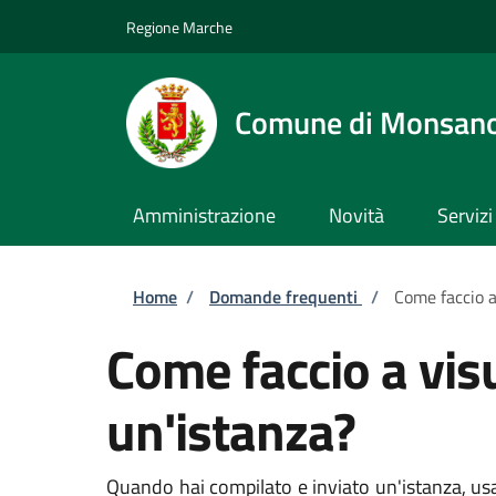
Salta al contenuto principale
Skip to footer content
Regione Marche
Comune di Monsan
Amministrazione
Novità
Servizi
Briciole di pane
Home
/
Domande frequenti
/
Come faccio a
Come faccio a vis
un'istanza?
Quando hai compilato e inviato un'istanza, usa