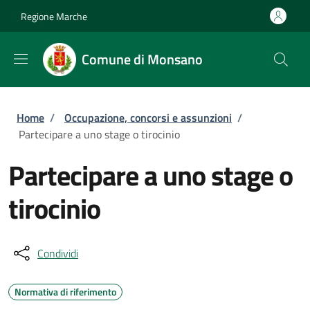
Salta al contenuto principale
Skip to footer content
Regione Marche
Comune di Monsano
Briciole di pane
Home
/
Occupazione, concorsi e assunzioni
/
Partecipare a uno stage o tirocinio
Partecipare a uno stage o
tirocinio
Condividi
Normativa di riferimento