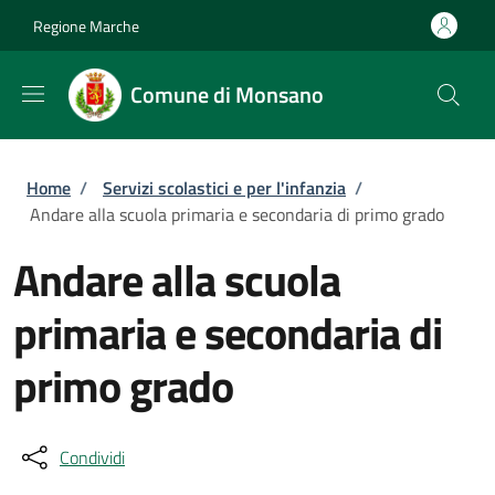
Salta al contenuto principale
Skip to footer content
Regione Marche
Comune di Monsano
Briciole di pane
Home
/
Servizi scolastici e per l'infanzia
/
Andare alla scuola primaria e secondaria di primo grado
Andare alla scuola
primaria e secondaria di
primo grado
Condividi