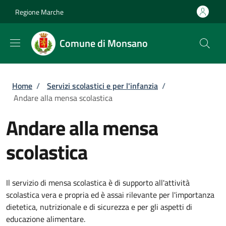
Salta al contenuto principale
Skip to footer content
Regione Marche
Comune di Monsano
Briciole di pane
Home
/
Servizi scolastici e per l'infanzia
/
Andare alla mensa scolastica
Andare alla mensa
scolastica
Il servizio di mensa scolastica è di supporto all'attività
scolastica vera e propria ed è assai rilevante per l'importanza
dietetica, nutrizionale e di sicurezza e per gli aspetti di
educazione alimentare.