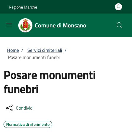
Salta al contenuto principale
Skip to footer content
Regione Marche
Comune di Monsano
Briciole di pane
Home
/
Servizi cimiteriali
/
Posare monumenti funebri
Posare monumenti
funebri
Condividi
Normativa di riferimento