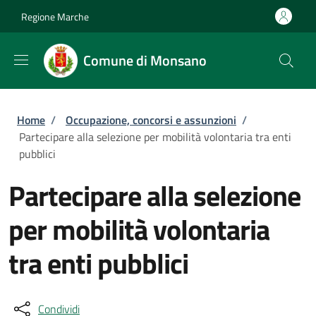
Salta al contenuto principale
Skip to footer content
Regione Marche
Comune di Monsano
Briciole di pane
Home
/
Occupazione, concorsi e assunzioni
/
Partecipare alla selezione per mobilità volontaria tra enti
pubblici
Partecipare alla selezione
per mobilità volontaria
tra enti pubblici
Condividi