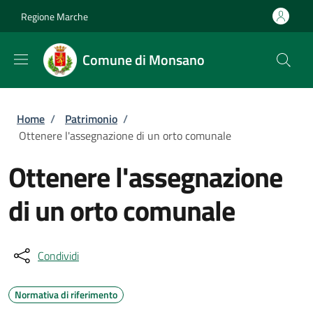
Salta al contenuto principale
Skip to footer content
Regione Marche
Comune di Monsano
Briciole di pane
Home
/
Patrimonio
/
Ottenere l'assegnazione di un orto comunale
Ottenere l'assegnazione
di un orto comunale
Condividi
Normativa di riferimento