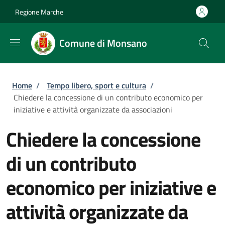
Salta al contenuto principale
Skip to footer content
Regione Marche
Comune di Monsano
Briciole di pane
Home
/
Tempo libero, sport e cultura
/
Chiedere la concessione di un contributo economico per
iniziative e attività organizzate da associazioni
Chiedere la concessione
di un contributo
economico per iniziative e
attività organizzate da