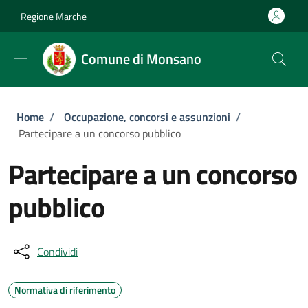
Salta al contenuto principale
Skip to footer content
Regione Marche
Comune di Monsano
Briciole di pane
Home
/
Occupazione, concorsi e assunzioni
/
Partecipare a un concorso pubblico
Partecipare a un concorso
pubblico
Condividi
Normativa di riferimento