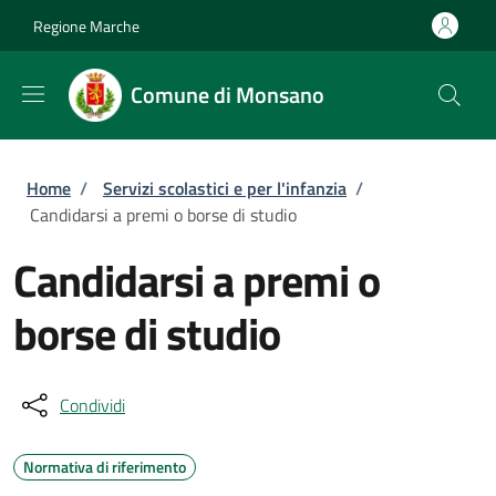
Salta al contenuto principale
Skip to footer content
Regione Marche
Comune di Monsano
Briciole di pane
Home
/
Servizi scolastici e per l'infanzia
/
Candidarsi a premi o borse di studio
Candidarsi a premi o
borse di studio
Condividi
Normativa di riferimento