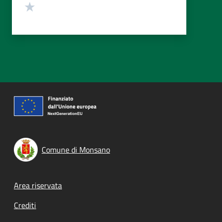
Valuta 1 stelle su 5
Comune di Monsano
Footer menu
Area riservata
Crediti