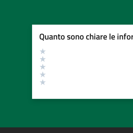
Quanto sono chiare le info
Valutazione
Valuta 5 stelle su 5
Valuta 4 stelle su 5
Valuta 3 stelle su 5
Valuta 2 stelle su 5
Valuta 1 stelle su 5