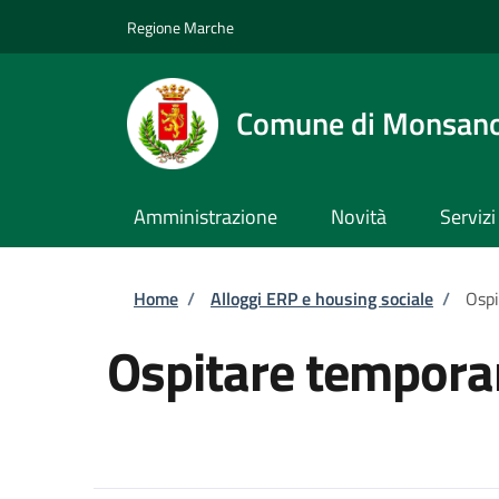
Salta al contenuto principale
Skip to footer content
Regione Marche
Comune di Monsan
Amministrazione
Novità
Servizi
Briciole di pane
Home
/
Alloggi ERP e housing sociale
/
Osp
Ospitare tempor